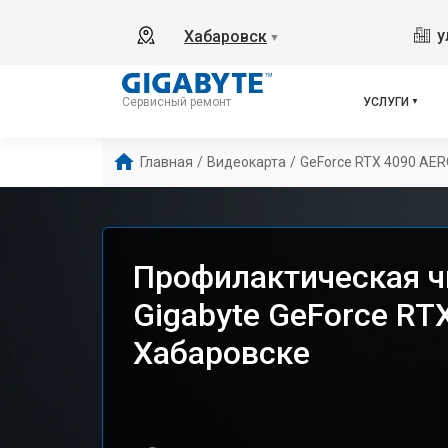
у
Хабаровск
▼
УСЛУГИ
Сервисный ремонт
Главная
/
Видеокарта
/
GeForce RTX 4090 AE
Профилактическая ч
Gigabyte GeForce RT
Хабаровске