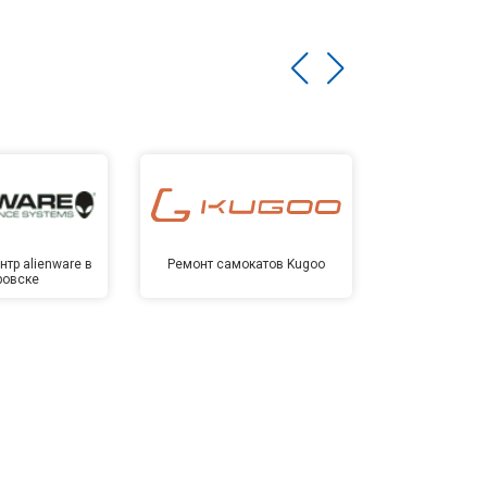
тр alienware в
Ремонт самокатов Kugoo
Сервисный 
ровске
Хаба