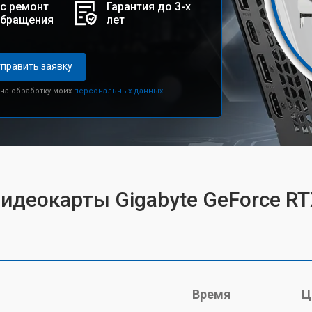
с ремонт
Гарантия до 3-х
обращения
лет
править заявку
 на обработку моих
персональных данных.
видеокарты Gigabyte GeForce R
Время
Ц