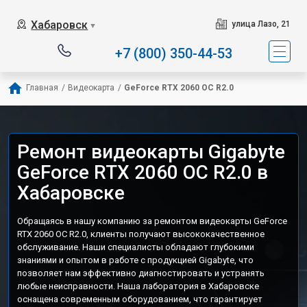
Хабаровск
улица Лазо, 21
▼
+7 (800) 350-44-53
Главная
/
Видеокарта
/
GeForce RTX 2060 OC R2.0
Ремонт видеокарты Gigabyte
GeForce RTX 2060 OC R2.0 в
Хабаровске
Обращаясь в нашу компанию за ремонтом видеокарты GeForce
RTX 2060 OC R2.0, клиенты получают высококачественное
обслуживание. Наши специалисты обладают глубокими
знаниями и опытом в работе с продукцией Gigabyte, что
позволяет нам эффективно диагностировать и устранять
любые неисправности. Наша лаборатория в Хабаровске
оснащена современным оборудованием, что гарантирует