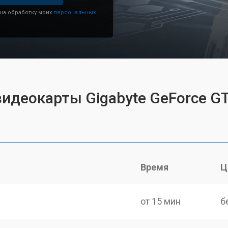
 на обработку моих
персональных
видеокарты Gigabyte GeForce G
Время
Ц
от 15 мин
б