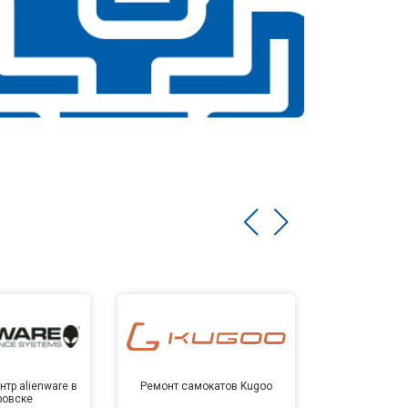
тр alienware в
Ремонт самокатов Kugoo
Сервисный 
ровске
Хаба