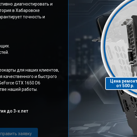
ктивно диагностировать и
тория в Хабаровске
рантирует точность и
ющих.
тей.
окарты для наших клиентов,
я качественного и быстрого
Цена ремон
GeForce GTX 1650 D6
от 500 р.
тве нашей работы.
ия до 3-х лет
править заявку