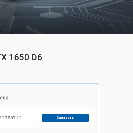
TX 1650 D6
ена
есплатно
Заказать