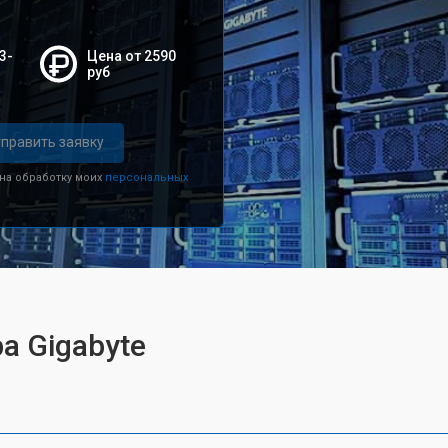
3-
Цена от 2590
руб
править заявку
 на обработку моих
персональных
а Gigabyte