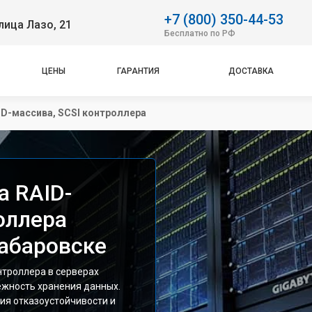
+7 (800) 350-44-53
лица Лазо, 21
Бесплатно по РФ
ЦЕНЫ
ГАРАНТИЯ
ДОСТАВКА
ID-массива, SCSI контроллера
а RAID-
оллера
Хабаровске
нтроллера в серверах
ежность хранения данных.
ия отказоустойчивости и