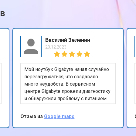
ов
Василий Зеленин
20.12.2023
Мой ноутбук Gigabyte начал случайно
перезагружаться, что создавало
много неудобств. В сервисном
центре Gigabyte провели диагностику
и обнаружили проблему с питанием.
Ремонт был выполнен быстро, и
теперь ноутбук работает стабильно.
Отзыв из
Google maps
Хочу отметить высокий уровень
обслуживания и профессионализм
сотрудников. Благодарю за вашу