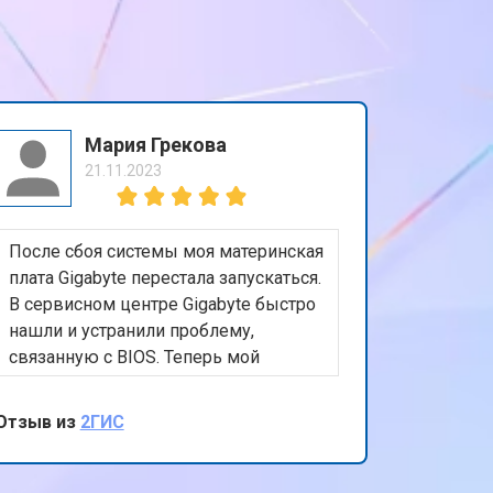
Мария Грекова
21.11.2023
После сбоя системы моя материнская
плата Gigabyte перестала запускаться.
В сервисном центре Gigabyte быстро
нашли и устранили проблему,
связанную с BIOS. Теперь мой
компьютер работает как новый.
Очень благодарна за
Отзыв из
2ГИС
профессиональный подход и
внимание к деталям. Ваш сервис
действительно на высоте!