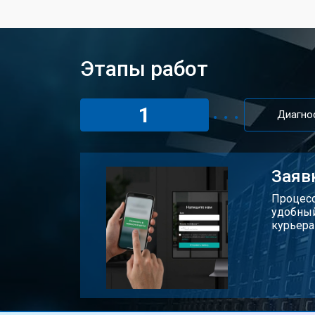
Этапы работ
1
Диагно
Заяв
Процесс
удобный
курьера