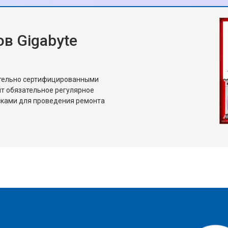
работу!
в Gigabyte
ительно сертифицированными
т обязательное регулярное
сками для проведения ремонта
?