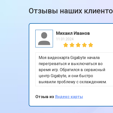
Отзывы наших клиент
Михаил Иванов
11.01.2024
Моя видеокарта Gigabyte начала
перегреваться и выключаться во
время игр. Обратился в сервисный
центр Gigabyte, и они быстро
выявили проблему с охлаждением.
После замены кулера и термопасты
видеокарта снова работает
Отзыв из
Яндекс карты
безупречно. Очень доволен
оперативностью и качеством работы.
Спасибо за восстановление моего