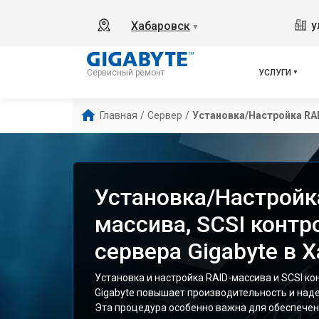
у
Хабаровск
▼
УСЛУГИ
Сервисный ремонт
Главная
/
Сервер
/
Установка/Настройка RA
Установка/Настройк
массива, SCSI контр
сервера Gigabyte в 
Установка и настройка RAID-массива и SCSI ко
Gigabyte повышает производительность и над
Эта процедура особенно важна для обеспечен