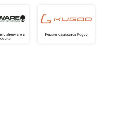
тр alienware в
Ремонт самокатов Kugoo
Сервисный 
ровске
Хаба