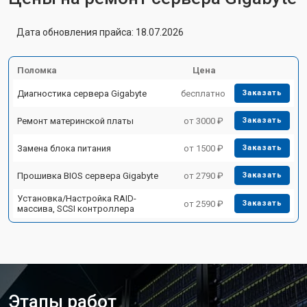
Дата обновления прайса: 18.07.2026
Поломка
Цена
Диагностика сервера Gigabyte
бесплатно
Заказать
Ремонт материнской платы
от 3000 ₽
Заказать
Замена блока питания
от 1500 ₽
Заказать
Прошивка BIOS сервера Gigabyte
от 2790 ₽
Заказать
Установка/Настройка RAID-
от 2590 ₽
Заказать
массива, SCSI контроллера
Этапы работ