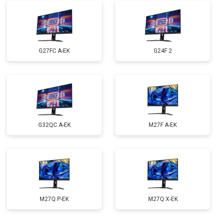
G27FC A-EK
G24F 2
G32QC A-EK
M27F A-EK
M27Q P-EK
M27Q X-EK