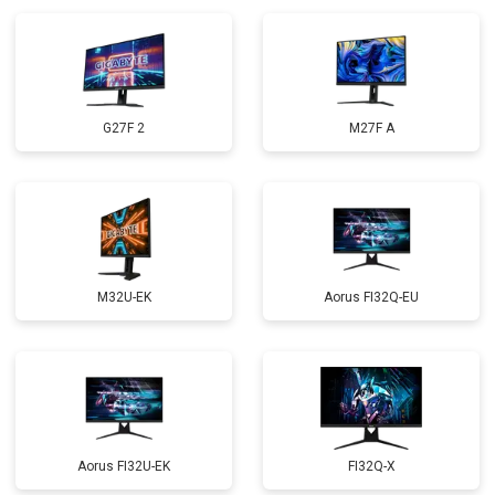
G27F 2
M27F A
M32U-EK
Aorus FI32Q-EU
Aorus FI32U-EK
FI32Q-X