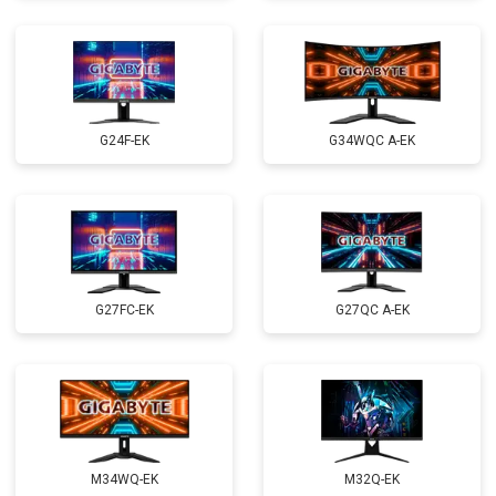
G24F-EK
G34WQC A-EK
G27FC-EK
G27QC A-EK
M34WQ-EK
M32Q-EK