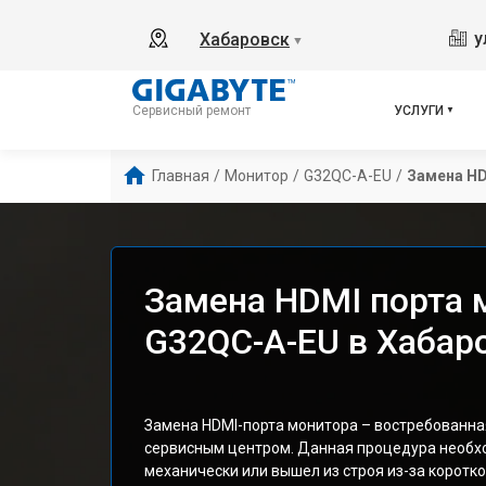
у
Хабаровск
▼
УСЛУГИ
Сервисный ремонт
Главная
/
Монитор
/
G32QC-A-EU
/
Замена HD
Замена HDMI порта 
G32QC-A-EU в Хабар
Замена HDMI-порта монитора – востребованна
сервисным центром. Данная процедура необх
механически или вышел из строя из-за коротк