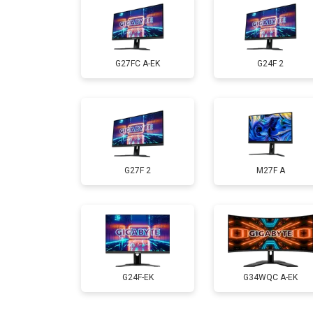
G27FC A-EK
G24F 2
G27F 2
M27F A
G24F-EK
G34WQC A-EK