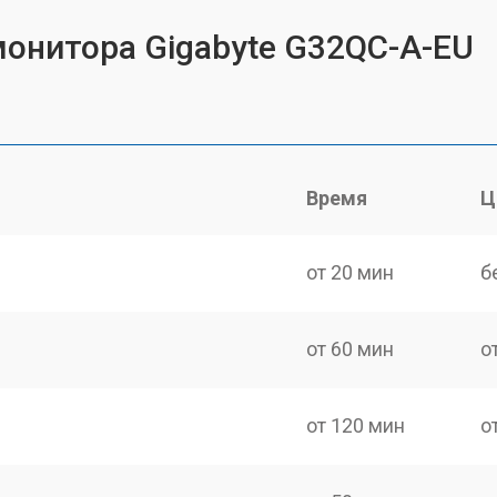
монитора Gigabyte G32QC-A-EU
Время
Ц
от 20 мин
б
от 60 мин
о
от 120 мин
о