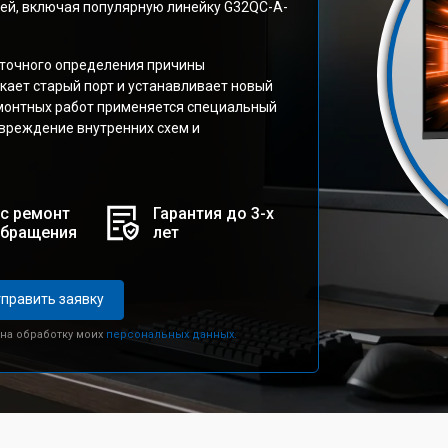
ей, включая популярную линейку G32QC-A-
 точного определения причины
кает старый порт и устанавливает новый
монтных работ применяется специальный
вреждение внутренних схем и
с ремонт
Гарантия до 3-х
обращения
лет
править заявку
 на обработку моих
персональных данных.