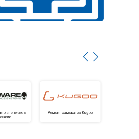
тр alienware в
Ремонт самокатов Kugoo
Сервисный 
ровске
Хаба