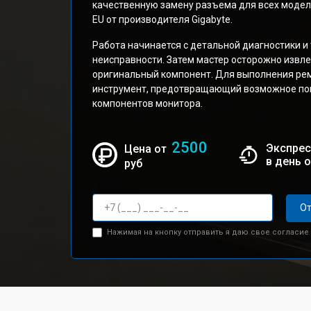
качественную замену разъема для всех модел
EU от производителя Gigabyte.
Работа начинается с детальной диагностики и
неисправности. Затем мастер осторожно извле
оригинальный компонент. Для выполнения ре
инструмент, предотвращающий возможное по
компонентов монитора.
2500
Экспрес
Цена от
в день 
руб
От
Нажимая на кнопку отправить я даю свое согласие