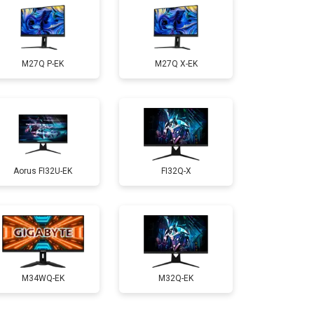
M27Q P-EK
M27Q X-EK
Aorus FI32U-EK
FI32Q-X
M34WQ-EK
M32Q-EK