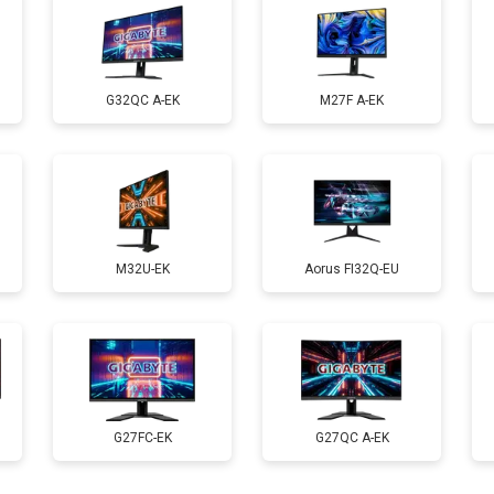
G32QC A-EK
M27F A-EK
M32U-EK
Aorus FI32Q-EU
G27FC-EK
G27QC A-EK