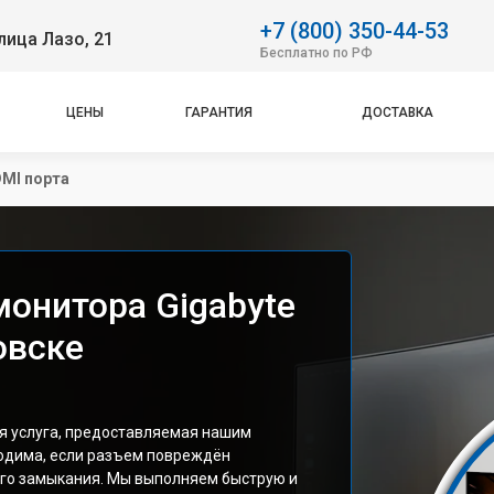
+7 (800) 350-44-53
лица Лазо, 21
Бесплатно по РФ
ЦЕНЫ
ГАРАНТИЯ
ДОСТАВКА
MI порта
монитора Gigabyte
овске
я услуга, предоставляемая нашим
одима, если разъем повреждён
ого замыкания. Мы выполняем быструю и