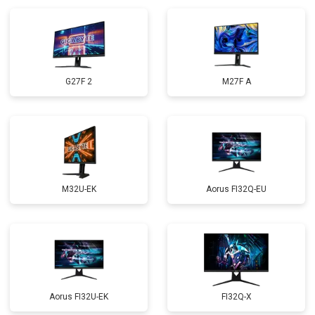
G27F 2
M27F A
M32U-EK
Aorus FI32Q-EU
Aorus FI32U-EK
FI32Q-X