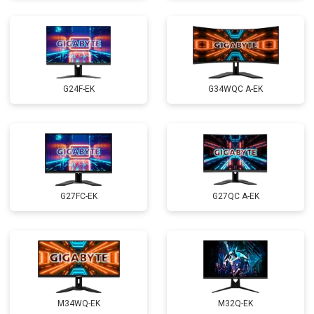
G24F-EK
G34WQC A-EK
G27FC-EK
G27QC A-EK
M34WQ-EK
M32Q-EK