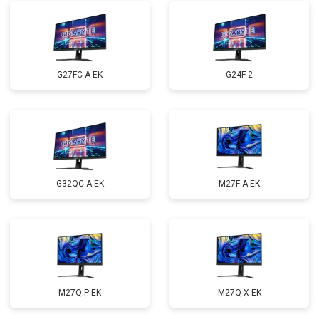
G27FC A-EK
G24F 2
G32QC A-EK
M27F A-EK
M27Q P-EK
M27Q X-EK