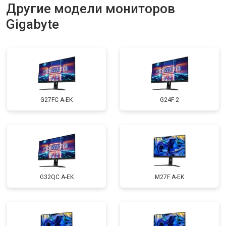
Другие модели мониторов
Gigabyte
G27FC A-EK
G24F 2
G32QC A-EK
M27F A-EK