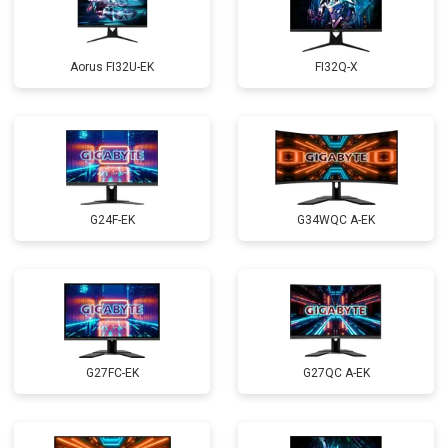
Aorus FI32U-EK
FI32Q-X
G24F-EK
G34WQC A-EK
G27FC-EK
G27QC A-EK