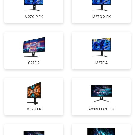
M27Q P-EK
M27Q X-EK
G27F 2
M27F A
M32U-EK
Aorus FI32Q-EU