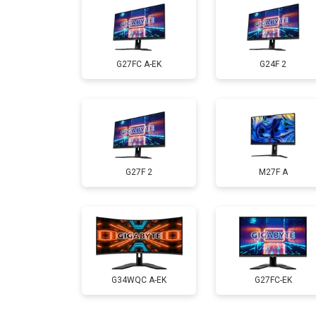
G27FC A-EK
G24F 2
G27F 2
M27F A
G34WQC A-EK
G27FC-EK