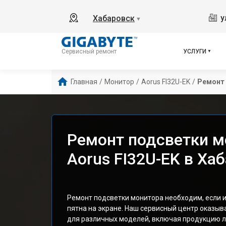
у
Хабаровск
▼
УСЛУГИ
Сервисный ремонт
Главная
/
Монитор
/
Aorus FI32U-EK
/
Ремонт
Ремонт подсветки м
Aorus FI32U-EK в Ха
Ремонт подсветки монитора необходим, если 
пятна на экране. Наш сервисный центр оказыв
для различных моделей, включая продукцию ли