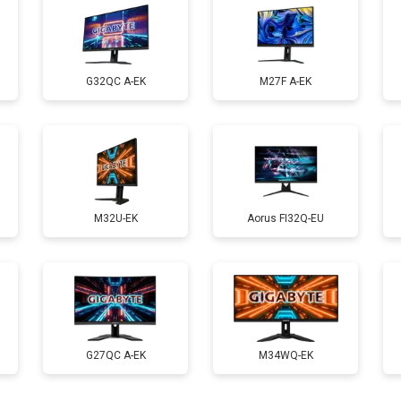
G32QC A-EK
M27F A-EK
M32U-EK
Aorus FI32Q-EU
G27QC A-EK
M34WQ-EK