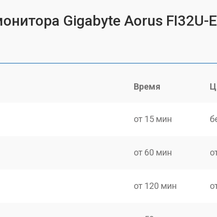
онитора Gigabyte Aorus FI32U-
Время
Ц
от 15 мин
б
от 60 мин
о
от 120 мин
о