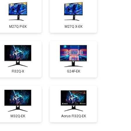
M27Q P-EK
M27Q X-EK
FI32Q-X
G24F-EK
M32Q-EK
Aorus FI32Q-EK