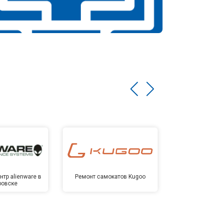
тр alienware в
Ремонт самокатов Kugoo
Сервисный 
ровске
Хаба