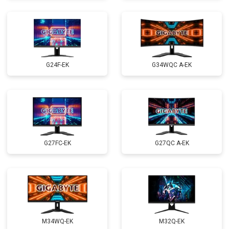
G24F-EK
G34WQC A-EK
G27FC-EK
G27QC A-EK
M34WQ-EK
M32Q-EK