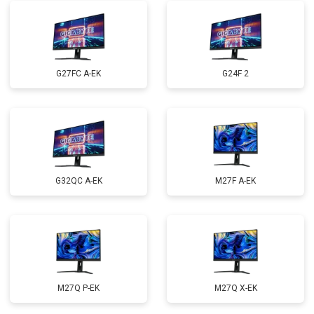
G27FC A-EK
G24F 2
G32QC A-EK
M27F A-EK
M27Q P-EK
M27Q X-EK