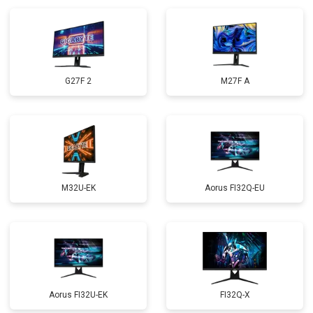
G27F 2
M27F A
M32U-EK
Aorus FI32Q-EU
Aorus FI32U-EK
FI32Q-X