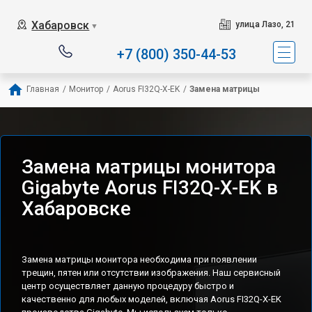
Хабаровск
улица Лазо, 21
▼
+7 (800) 350-44-53
Главная
/
Монитор
/
Aorus FI32Q-X-EK
/
Замена матрицы
Замена матрицы монитора
Gigabyte Aorus FI32Q-X-EK в
Хабаровске
Замена матрицы монитора необходима при появлении
трещин, пятен или отсутствии изображения. Наш сервисный
центр осуществляет данную процедуру быстро и
качественно для любых моделей, включая Aorus FI32Q-X-EK