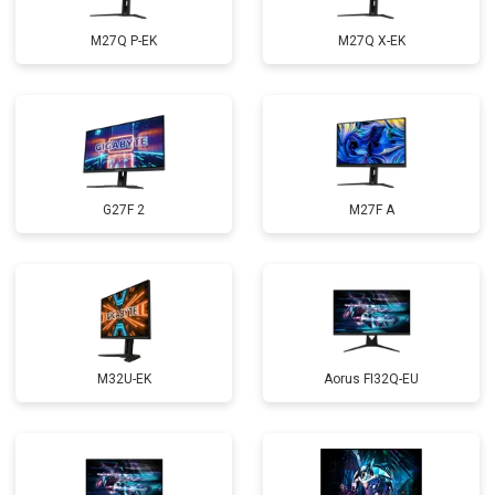
M27Q P-EK
M27Q X-EK
G27F 2
M27F A
M32U-EK
Aorus FI32Q-EU