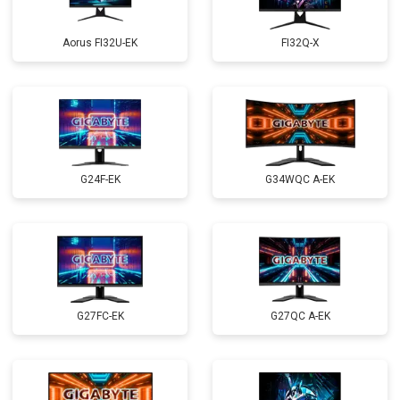
Aorus FI32U-EK
FI32Q-X
G24F-EK
G34WQC A-EK
G27FC-EK
G27QC A-EK