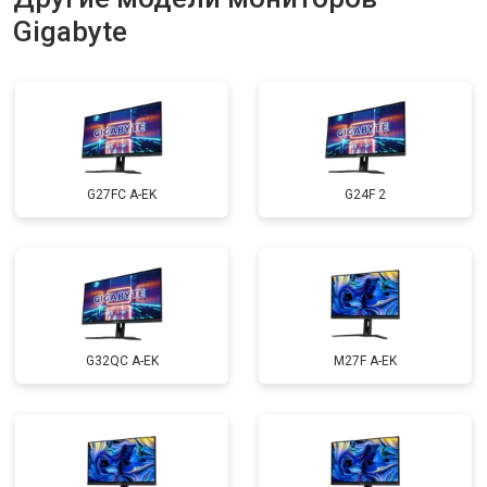
Gigabyte
G27FC A-EK
G24F 2
G32QC A-EK
M27F A-EK