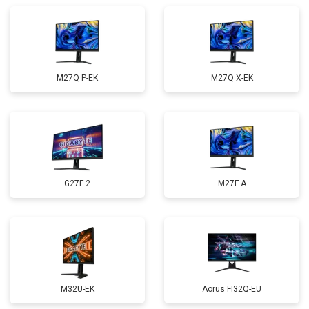
M27Q P-EK
M27Q X-EK
G27F 2
M27F A
M32U-EK
Aorus FI32Q-EU