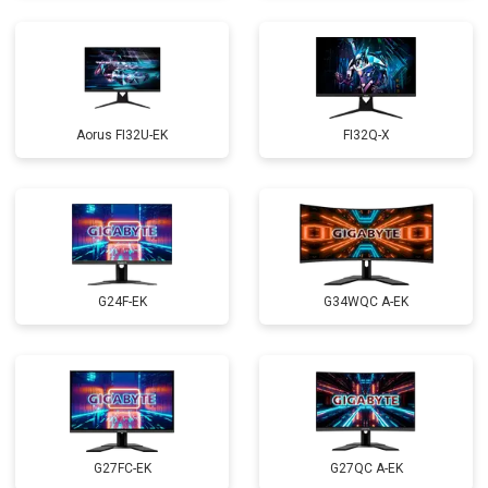
Aorus FI32U-EK
FI32Q-X
G24F-EK
G34WQC A-EK
G27FC-EK
G27QC A-EK