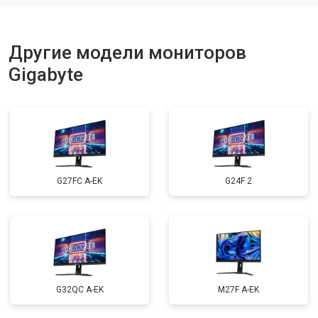
Другие модели мониторов
Gigabyte
G27FC A-EK
G24F 2
G32QC A-EK
M27F A-EK