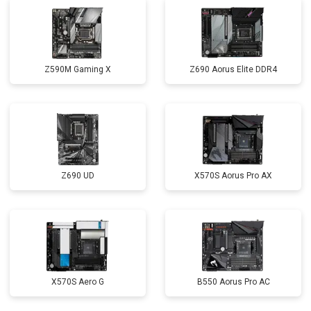
Z590M Gaming X
Z690 Aorus Elite DDR4
Z690 UD
X570S Aorus Pro AX
X570S Aero G
B550 Aorus Pro AC