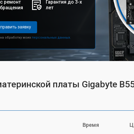
с ремонт
Гарантия до 3-х
обращения
лет
править заявку
 на обработку моих
персональных данных.
атеринской платы Gigabyte B550
Время
Ц