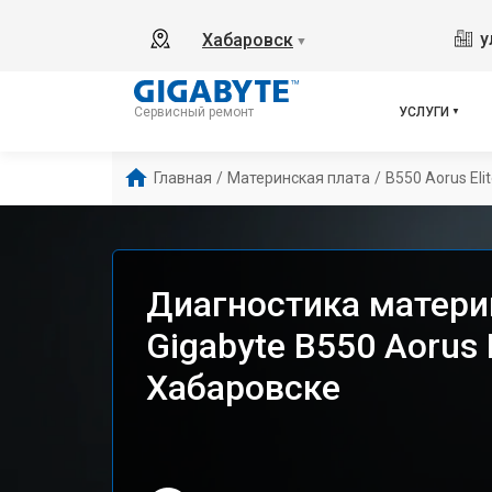
у
Хабаровск
▼
УСЛУГИ
Сервисный ремонт
Главная
/
Материнская плата
/
B550 Aorus Eli
Диагностика матери
Gigabyte B550 Aorus E
Хабаровске