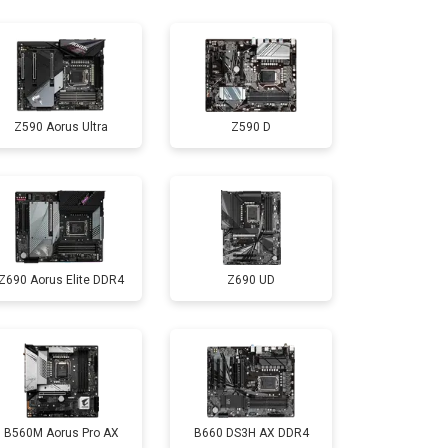
Z590 Aorus Ultra
Z590 D
Z690 Aorus Elite DDR4
Z690 UD
B560M Aorus Pro AX
B660 DS3H AX DDR4