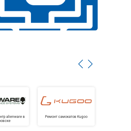
тр alienware в
Ремонт самокатов Kugoo
Сервисный 
ровске
Хаба