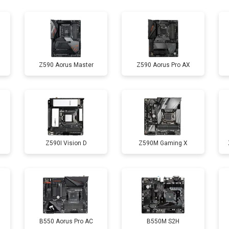
Z590 Aorus Master
Z590 Aorus Pro AX
Z590I Vision D
Z590M Gaming X
B550 Aorus Pro AC
B550M S2H