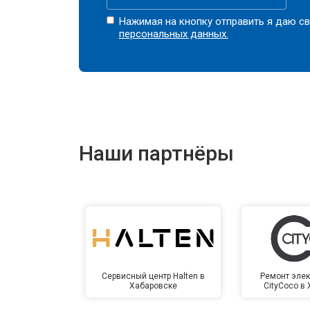
Нажимая на кнопку отправить я даю св
персональных данных.
Наши партнёры
Сервисный центр Halten в
Ремонт элек
Хабаровске
CityCoco в