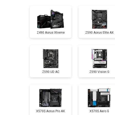
Z490 Aorus Xtreme
Z590 Aorus Elite AX
Z590 UD AC
Z590 Vision G
X570S Aorus Pro AX
X570S Aero G